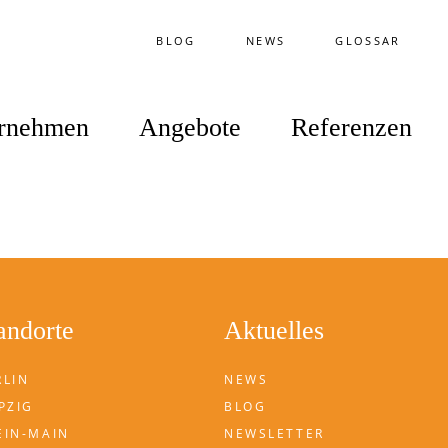
BLOG
NEWS
GLOSSAR
rnehmen
Angebote
Referenzen
andorte
Aktuelles
RLIN
NEWS
PZIG
BLOG
EIN-MAIN
NEWSLETTER