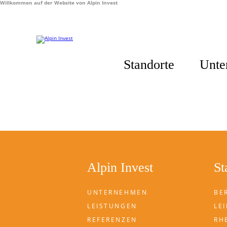
Willkommen auf der Website von Alpin Invest
Standorte
Unte
Alpin Invest
St
UNTERNEHMEN
BE
LEISTUNGEN
LEI
REFERENZEN
RH