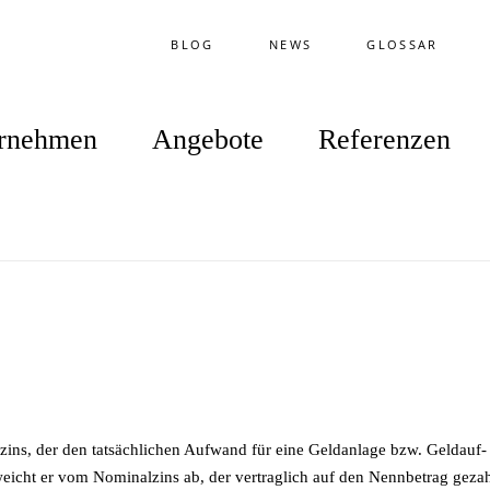
BLOG
NEWS
GLOSSAR
rnehmen
Angebote
Referenzen
­res­zins, der den tat­säch­li­chen Auf­wand für eine Geld­an­la­ge bzw. Geld­auf­
weicht er vom No­mi­nal­zins ab, der ver­trag­lich auf den Nenn­be­trag ge­zah