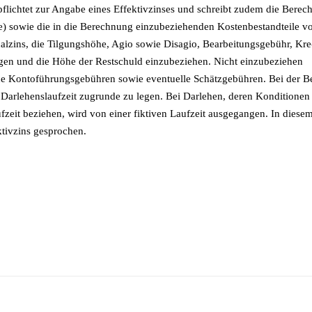
pflich­tet zur An­ga­be ei­nes Ef­fek­tiv­zin­ses und schreibt zu­dem die Be­rec
so­wie die in die Be­rech­nung ein­zu­be­zie­hen­den Kos­ten­be­stand­tei­le vo
l­zins, die Til­gungs­hö­he, Agio so­wie Dis­agio, Be­ar­bei­tungs­ge­bühr, Kre
run­gen und die Höhe der Rest­schuld ein­zu­be­zie­hen. Nicht ein­zu­be­zie­hen
ne Kon­to­füh­rungs­ge­büh­ren so­wie even­tu­el­le Schätz­ge­büh­ren. Bei der B
Dar­le­hens­lauf­zeit zu­grun­de zu le­gen. Bei Dar­le­hen, de­ren Kon­di­tio­nen
f­zeit be­zie­hen, wird von ei­ner fik­ti­ven Lauf­zeit aus­ge­gan­gen. In die­se
k­tiv­zins gesprochen.