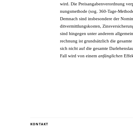
wird. Die Preis­an­ga­ben­ver­ord­nung ver­
nungs­me­tho­de (sog. 360-Tage-Me­tho­de) 
Dem­nach sind ins­be­son­de­re der No­mi­na
dit­ver­mitt­lungs­kos­ten, Zins­ver­si­che­
sind hin­ge­gen un­ter an­de­rem all­ge­mei­
rech­nung ist grund­sätz­lich die ge­sam­te 
sich nicht auf die ge­sam­te Dar­le­hens­lau
Fall wird von ei­nem
an­fäng­li­chen
Ef­fe
KONTAKT