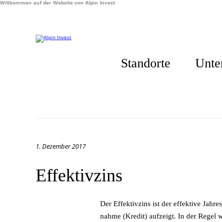
Willkommen auf der Website von Alpin Invest
Standorte
Unte
1. Dezember 2017
Effektivzins
Der Ef­fek­tiv­zins ist der ef­fek­ti­ve Jah
nah­me (Kre­dit) auf­zeigt. In der Re­gel 