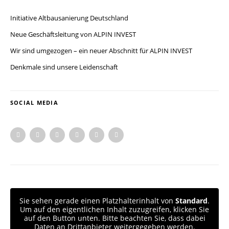
Initiative Altbausanierung Deutschland
Neue Geschäftsleitung von ALPIN INVEST
Wir sind umgezogen – ein neuer Abschnitt für ALPIN INVEST
Denkmale sind unsere Leidenschaft
SOCIAL MEDIA
Sie sehen gerade einen Platzhalterinhalt von
Standard
.
Um auf den eigentlichen Inhalt zuzugreifen, klicken Sie
auf den Button unten. Bitte beachten Sie, dass dabei
Daten an Drittanbieter weitergegeben werden.