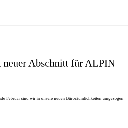
 neuer Abschnitt für ALPIN
Ende Fe­bru­ar sind wir in un­se­re neu­en Bü­ro­räum­lich­kei­ten umgezogen.