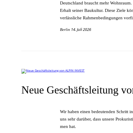
Deutsch­land braucht mehr Wohn­raum. Deu
Er­halt sei­ner Bau­kul­tur. Die­se Zie­le k
ver­läss­li­che Rah­men­be­din­gun­gen vorf
14. Juli 2026
Berlin
Neue Geschäftsleitung 
Wir ha­ben ei­nen be­deu­ten­den Schritt i
uns sehr dar­über, dass un­se­re Pro­ku­ris­
men hat.