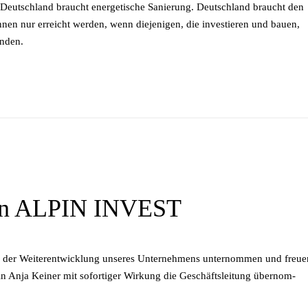
tsch­land braucht en­er­ge­ti­sche Sa­nie­rung. Deutsch­land braucht den
ön­nen nur er­reicht wer­den, wenn die­je­ni­gen, die in­ves­tie­ren und bau­en,
inden.
von ALPIN INVEST
n der Wei­ter­ent­wick­lung un­se­res Un­ter­neh­mens un­ter­nom­men und freu­
tin Anja Kei­ner mit so­for­ti­ger Wir­kung die Ge­schäfts­lei­tung über­nom­