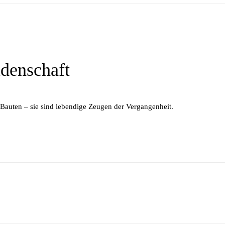
denschaft
 Bau­ten – sie sind le­ben­di­ge Zeu­gen der Vergangenheit.