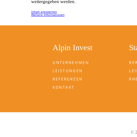
weitergegeben werden.
Inhalt entsperren
Weitere Informationen
Alpin Invest
St
UNTERNEHMEN
BE
LEISTUNGEN
LEI
REFERENZEN
RH
KONTAKT
© 2