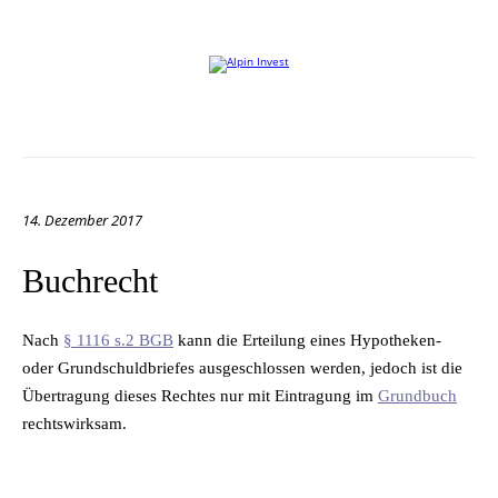
Willkommen auf der Website von Alpin Invest
14. Dezember 2017
Buchrecht
Nach
§ 1116 s.2 BGB
kann die Er­tei­lung ei­nes Hy­po­the­ken-
oder Grund­schuld­brie­fes aus­ge­schlos­sen wer­den, je­doch ist die
Über­tra­gung die­ses Rech­tes nur mit Ein­tra­gung im
Grund­buch
rechtswirksam.