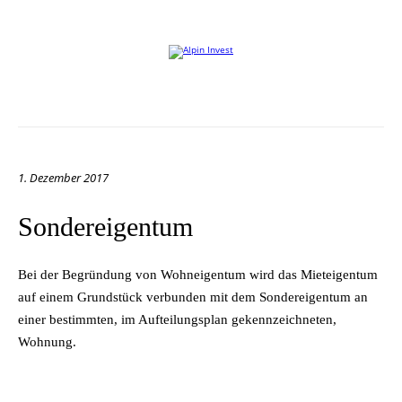
Willkommen auf der Website von Alpin Invest
1. Dezember 2017
Sondereigentum
Bei der Be­grün­dung von Wohn­ei­gen­tum wird das Mie­tei­gen­tum
auf ei­nem Grund­stück ver­bun­den mit dem Son­der­ei­gen­tum an
ei­ner be­stimm­ten, im Auf­tei­lungs­plan ge­kenn­zeich­ne­ten,
Wohnung.