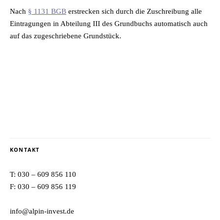
Nach
§ 1131 BGB
er­stre­cken sich durch die Zu­schrei­bung alle
Ein­tra­gun­gen in Ab­tei­lung III des Grund­buchs au­to­ma­tisch auch
auf das zu­ge­schrie­be­ne Grundstück.
KONTAKT
T:
030 – 609 856 110
F: 030 – 609 856 119
info@alpin-invest.de