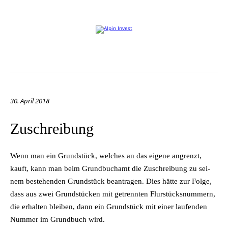
Willkommen auf der Website von Alpin Invest
30. April 2018
Zuschreibung
Wenn man ein Grund­stück, wel­ches an das ei­ge­ne an­grenzt,
kauft, kann man beim Grund­buch­amt die Zu­schrei­bung zu sei­
nem be­stehen­den Grund­stück be­an­tra­gen. Dies hät­te zur Fol­ge,
dass aus zwei Grund­stü­cken mit ge­trenn­ten Flur­stücks­num­mern,
die er­hal­ten blei­ben, dann ein Grund­stück mit ei­ner lau­fen­den
Num­mer im Grund­buch wird.