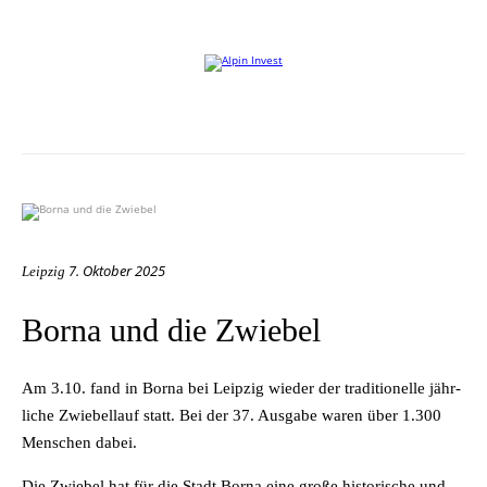
Willkommen auf der Website von Alpin Invest
7. Oktober 2025
Leipzig
Borna und die Zwiebel
Am 3.10. fand in Bor­na bei Leip­zig wie­der der tra­di­tio­nel­le jähr­
li­che Zwie­bel­lauf statt. Bei der 37. Aus­ga­be wa­ren über 1.300
Men­schen dabei.
Die Zwie­bel hat für die Stadt Bor­na eine gro­ße his­to­ri­sche und