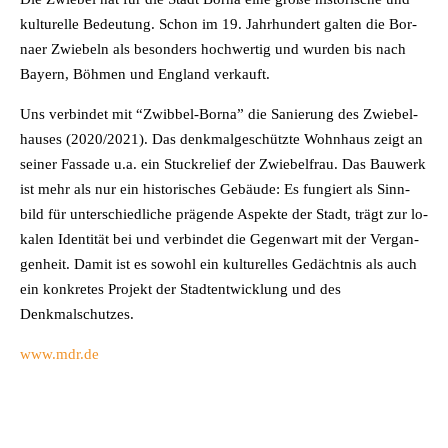
kul­tu­rel­le Be­deu­tung. Schon im 19. Jahr­hun­dert gal­ten die Bor­
naer Zwie­beln als be­son­ders hoch­wer­tig und wur­den bis nach
Bay­ern, Böh­men und Eng­land verkauft.
Uns ver­bin­det mit “Zwib­bel-Bor­na” die Sa­nie­rung des Zwie­bel­
hau­ses (2020/2021). Das denk­mal­ge­schütz­te Wohn­haus zeigt an
sei­ner Fas­sa­de u.a. ein Stuck­re­li­ef der Zwie­bel­frau. Das Bau­werk
ist mehr als nur ein his­to­ri­sches Ge­bäu­de: Es fun­giert als Sinn­
bild für un­ter­schied­li­che prä­gen­de Aspek­te der Stadt, trägt zur lo­
ka­len Iden­ti­tät bei und ver­bin­det die Ge­gen­wart mit der Ver­gan­
gen­heit. Da­mit ist es so­wohl ein kul­tu­rel­les Ge­dächt­nis als auch
ein kon­kre­tes Pro­jekt der Stadt­ent­wick­lung und des
Denkmalschutzes.
www.mdr.de