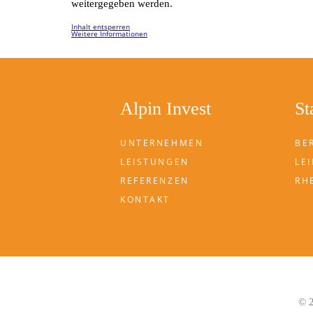
weitergegeben werden.
Inhalt entsperren
Weitere Informationen
Alpin Invest
St
UNTERNEHMEN
BE
LEISTUNGEN
LEI
REFERENZEN
RH
KONTAKT
© 2