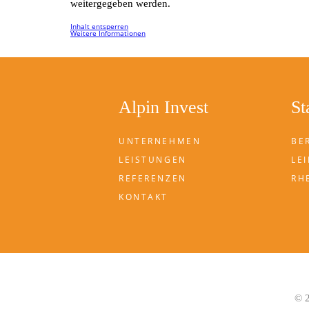
weitergegeben werden.
Inhalt entsperren
Weitere Informationen
Alpin Invest
St
UNTERNEHMEN
BE
LEISTUNGEN
LEI
REFERENZEN
RH
KONTAKT
© 2