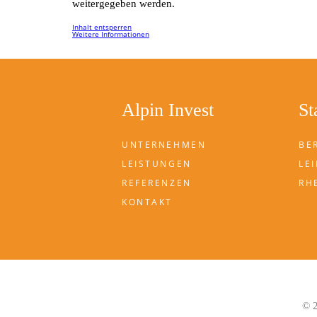
weitergegeben werden.
Inhalt entsperren
Weitere Informationen
Alpin Invest
St
UNTERNEHMEN
BE
LEISTUNGEN
LEI
REFERENZEN
RH
KONTAKT
© 2