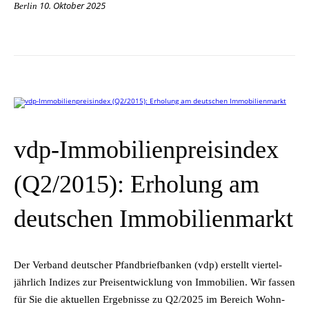
10. Oktober 2025
Berlin
vdp-Immobilienpreisindex
(Q2/2015): Erholung am
deutschen Immobilienmarkt
Der Ver­band deut­scher Pfand­brief­ban­ken (vdp) er­stellt vier­tel­
jähr­lich In­di­zes zur Preis­ent­wick­lung von Im­mo­bi­li­en. Wir fas­sen
für Sie die ak­tu­el­len Er­geb­nis­se zu Q2/2025 im Be­reich Wohn­