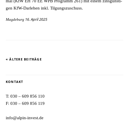
mal (KfW EH 70 EE WPB Pro­gramm 261) mit ei­nem zins­güns­ti­
gen KfW-Dar­le­hen inkl. Tilgungszuschuss.
16. April 2025
Magdeburg
« ÄLTERE BEITRÄGE
KONTAKT
T:
030 – 609 856 110
F: 030 – 609 856 119
info@alpin-invest.de