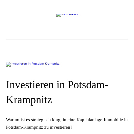
Willkommen auf der Website von Alpin Invest
Investieren in Potsdam-
Krampnitz
War­um ist es stra­te­gisch klug, in eine Ka­pi­tal­an­la­ge-Im­mo­bi­lie in
Potsdam‑Krampnitz zu investieren?