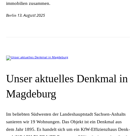
im­mo­bi­li­en zusammen.
13. August 2025
Berlin
Unser aktuelles Denkmal in
Magdeburg
Im be­lieb­ten Süd­wes­ten der Lan­des­haupt­stadt Sach­sen-An­halts
sa­nie­ren wir 19 Woh­nun­gen. Das Ob­jekt ist ein Denk­mal aus
dem Jahr 1895. Es han­delt sich um ein KfW-Ef­fi­zi­enz­haus Denk­