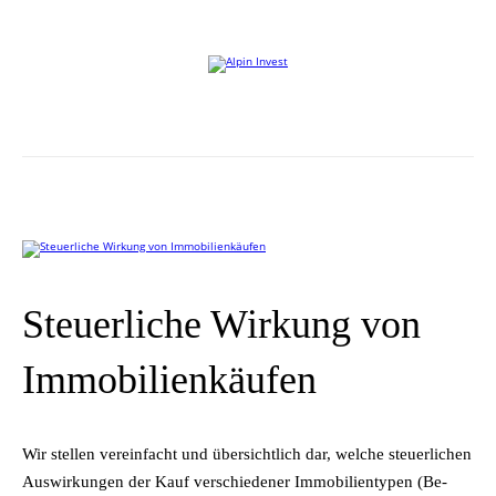
Willkommen auf der Website von Alpin Invest
Steuerliche Wirkung von
Immobilienkäufen
Wir stel­len ver­ein­facht und über­sicht­lich dar, wel­che steu­er­li­chen
Aus­wir­kun­gen der Kauf ver­schie­de­ner Im­mo­bi­li­en­ty­pen (Be­