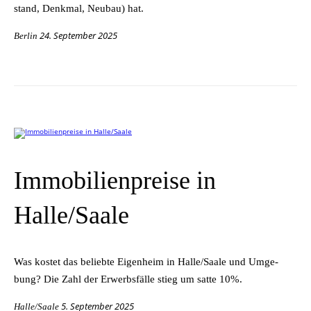
stand, Denk­mal, Neu­bau) hat.
24. September 2025
Berlin
Immobilienpreise in
Halle/Saale
Was kos­tet das be­lieb­te Ei­gen­heim in Halle/Saale und Um­ge­
bung? Die Zahl der Er­werbs­fäl­le stieg um sat­te 10%.
5. September 2025
Halle/Saale