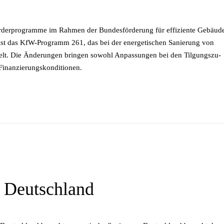
r­pro­gram­me im Rah­men der Bun­des­för­de­rung für ef­fi­zi­en­te Ge­bäu­d
n ist das KfW-Pro­gramm 261, das bei der en­er­ge­ti­schen Sa­nie­rung von
elt. Die Än­de­run­gen brin­gen so­wohl An­pas­sun­gen bei den Til­gungs­zu­
­re Finanzierungskonditionen.
g Deutschland