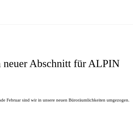
 neuer Abschnitt für ALPIN
Ende Fe­bru­ar sind wir in un­se­re neu­en Bü­ro­räum­lich­kei­ten umgezogen.