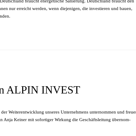
tsch­land braucht en­er­ge­ti­sche Sa­nie­rung. Deutsch­land braucht den
ön­nen nur er­reicht wer­den, wenn die­je­ni­gen, die in­ves­tie­ren und bau­en,
inden.
von ALPIN INVEST
n der Wei­ter­ent­wick­lung un­se­res Un­ter­neh­mens un­ter­nom­men und freu­
tin Anja Kei­ner mit so­for­ti­ger Wir­kung die Ge­schäfts­lei­tung über­nom­