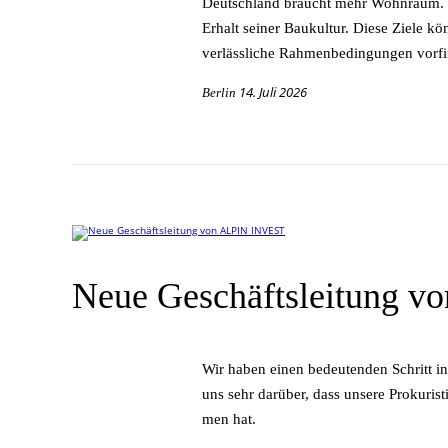
Deutsch­land braucht mehr Wohn­raum. Deu
Er­halt sei­ner Bau­kul­tur. Die­se Zie­le k
ver­läss­li­che Rah­men­be­din­gun­gen vorf
14. Juli 2026
Berlin
Neue Geschäftsleitung 
Wir ha­ben ei­nen be­deu­ten­den Schritt i
uns sehr dar­über, dass un­se­re Pro­ku­ris­
men hat.