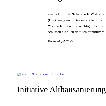
Zum 21. Juli 2026 hat die KfW ihre För­de
(BEG) an­ge­passt. Be­son­ders be­trof­fe
Wohn­ge­bäu­den eine wich­ti­ge Rol­le spi
schüs­sen als auch deut­lich at­trak­ti­ve
24. Juli 2026
Berlin
Initiative Altbausanierun