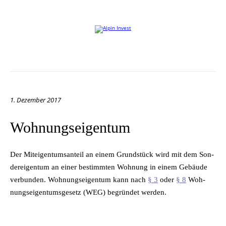
Willkommen auf der Website von Alpin Invest
1. Dezember 2017
Wohnungseigentum
Der Mit­ei­gen­tums­an­teil an ei­nem Grund­stück wird mit dem Son­
der­ei­gen­tum an ei­ner be­stimm­ten Woh­nung in ei­nem Ge­bäu­de
ver­bun­den. Woh­nungs­ei­gen­tum kann nach
§ 3
oder
§ 8
Woh­
nungs­ei­gen­tums­ge­setz (WEG) be­grün­det werden.