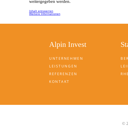
weitergegeben werden.
Inhalt entsperren
Weitere Informationen
Alpin Invest
St
UNTERNEHMEN
BE
LEISTUNGEN
LEI
REFERENZEN
RH
KONTAKT
© 2